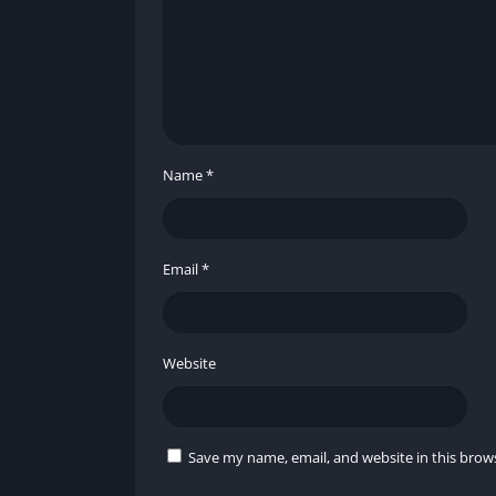
Bowmasters Mod APK 🆚 El Ju
Característica
Ver
Monedas
Lim
Name
*
Personajes
Blo
Email
*
Anuncios
Sí, 
Experiencia de juego
Lent
Website
Requiere compras
Sí
Save my name, email, and website in this brow
📥 Descargar Bowmasters Mo