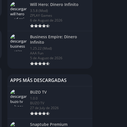
Will Hero: Dinero Infinito
3.5.8 (Mod)
ZPLAY Games
6 de August de 2026
Business Empire: Dinero
Infinito
1.25.22 (Mod)
AAA Fun
5 de August de 2026
APPS MÁS DESCARGADAS
BUZO TV
1.0.0
BUZO TV
27 de July de 2026
Snaptube Premium