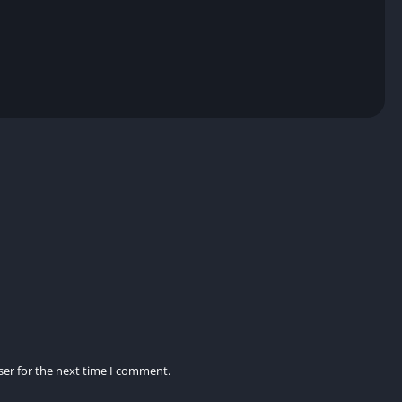
ego Original
sión Original
Mod APK
itadas
Ilimitadas
queados
Todos desbloqueados
molestos
No
a y limitada
Fluida y completa
No
ser for the next time I comment.
d APK Dinero Infinito