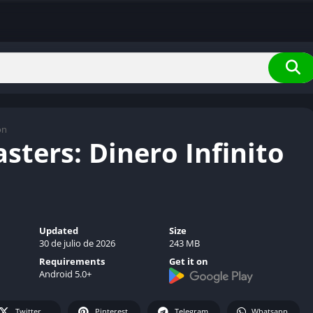
ón
ters: Dinero Infinito
Updated
Size
30 de julio de 2026
243 MB
Requirements
Get it on
Android 5.0+
Twitter
Pinterest
Telegram
Whatsapp