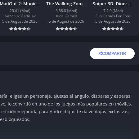
MadOut 2: Munición Infinita
The Walking Zombie 2: Dinero Infinito
Sniper 3D: Dinero Infinito
20.41 (Mod)
3.58.0 (Mod)
7.2.0 (Mod)
Ivanchuk Vladislav
Alda Games
Fun Games For Free
5 de August de 2026
5 de August de 2026
5 de August de 2026
COMPARTIR
ría: eliges un personaje, ajustas el ángulo, disparas y esperas
tivo, lo convirtió en uno de los juegos más populares en móviles.
edición mejorada para Android que te da ventajas exclusivas,
 desbloqueados.