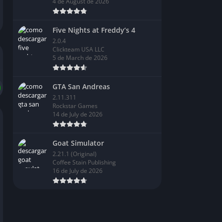
4 de August de 2026
Five Nights at Freddy’s 4
2.0.4
Clickteam USA LLC
5 de March de 2026
GTA San Andreas
2.11.311
Rockstar Games
14 de July de 2026
Goat Simulator
2.21.1 (Original)
Coffee Stain Publishing
16 de July de 2026