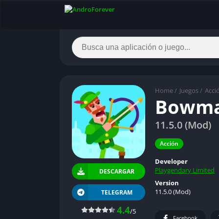
Home
/
Juegos
/
Acci
Bowmas
11.5.0 (Mod)
Acción
Developer
Playgendary Limited
DESCARGAR
Version
11.5.0 (Mod)
TELEGRAM
4.4
/5
Facebook