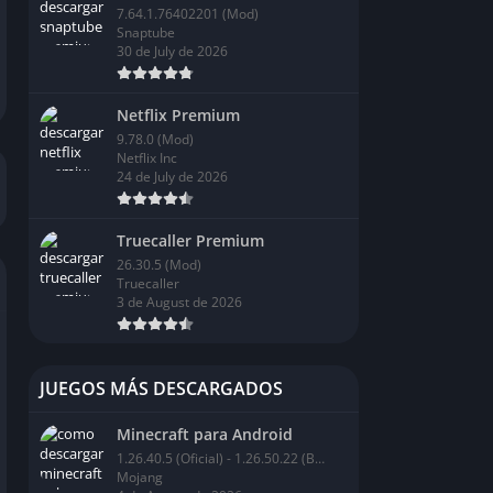
7.64.1.76402201 (Mod)
Snaptube
30 de July de 2026
Netflix Premium
9.78.0 (Mod)
Netflix Inc
24 de July de 2026
Truecaller Premium
26.30.5 (Mod)
Truecaller
3 de August de 2026
JUEGOS MÁS DESCARGADOS
Minecraft para Android
1.26.40.5 (Oficial) - 1.26.50.22 (BETA)
Mojang