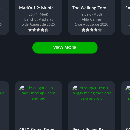
ead 2: Dinero Infinito
MadOut 2: Munición Infinita
The Walking Zombie 2: Dinero Infinito
20.41 (Mod)
3.58.0 (Mod)
Ivanchuk Vladislav
Alda Games
6
5 de August de 2026
5 de August de 2026
5
VIEW MORE
zon: Dinero Infinito
APEX Racer: Dinero Infinito
Beach Buggy Racing: Dinero Infinito