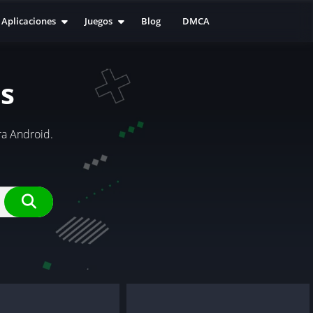
Aplicaciones
Juegos
Blog
DMCA
Social
Acción
Educación
Arcade
s
Fotografía
Carreras
Herramientas
Deportes
Productividad
Aventura
a Android.
Música y audio
Estrategia
Personalización
Simulación
Entretenimiento
Juegos PSP
Salud y bienestar
Juegos de rol
Aplicaciones de video