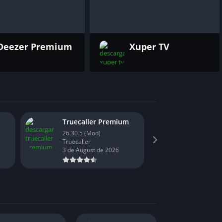
Deezer Premium
Xuper TV
Truecaller Premium
BIXPLUS
26.30.5 (Mod)
1.50 (Mod)
Truecaller
BixPro Ma
3 de August de 2026
1 de Augus