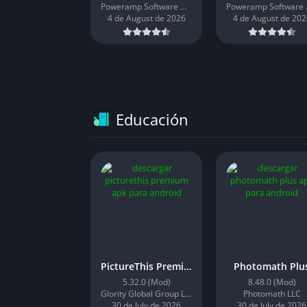
Poweramp Software Design (Max MP)
Powera
4 de August de 2026
4 de August de 202
Educación
PictureThis Premium
Photomath Plu
5.32.0 (Mod)
8.48.0 (Mod)
Glority Global Group Ltd.
Photomath LLC
30 de July de 2026
30 de July de 2026