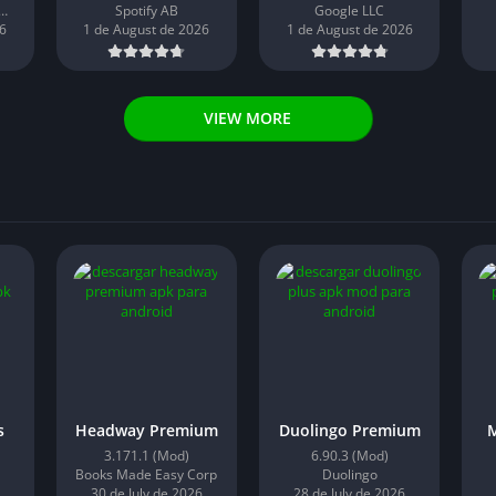
mp Software Design (Max MP)
Spotify AB
Google LLC
6
1 de August de 2026
1 de August de 2026
VIEW MORE
s
Headway Premium
Duolingo Premium
3.171.1 (Mod)
6.90.3 (Mod)
Books Made Easy Corp
Duolingo
30 de July de 2026
28 de July de 2026