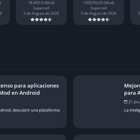
)
18.400.9 (Mod)
150535029 (Mod)
Supercell
Supercell
6
5 de August de 2026
5 de August de 2026
5
censo para aplicaciones
Mejore
 Mod en Android
para 
21 Jan
ndroid, descubrir una plataforma
La inteli