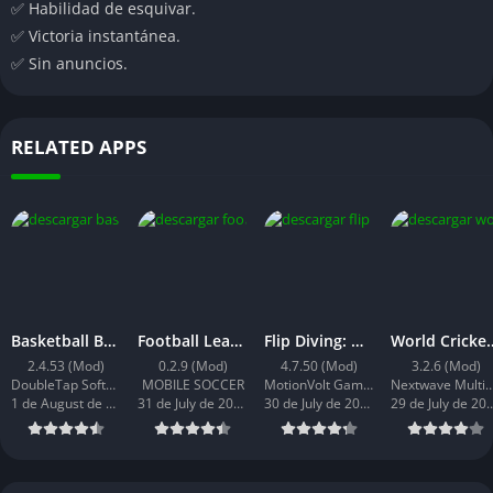
✅ Habilidad de esquivar.
✅ Victoria instantánea.
✅ Sin anuncios.
RELATED APPS
Basketball Battle: Dinero Infinito
Football League 2026: Dinero Infinito
Flip Diving: Monedas Infinitas
World Cricket C
2.4.53 (Mod)
0.2.9 (Mod)
4.7.50 (Mod)
3.2.6 (Mod)
DoubleTap Software
MOBILE SOCCER
MotionVolt Games Ltd
Nextwave Multi
1 de August de 2026
31 de July de 2026
30 de July de 2026
29 de July d