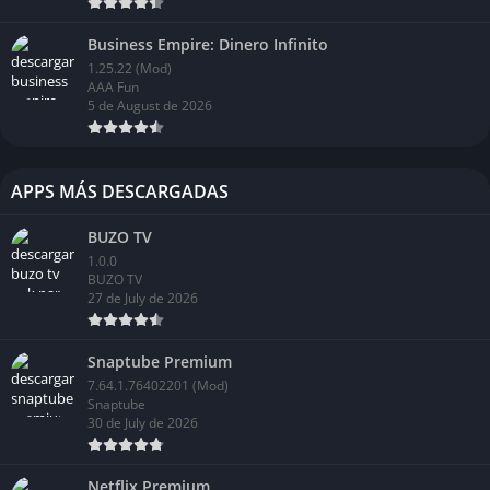
¿Fácil, verdad?
Business Empire: Dinero Infinito
1.25.22 (Mod)
Quizá te gusté:
Descargar Sniper 3D APK (Dinero Infinito)
AAA Fun
5 de August de 2026
Conclusión de Boxing Fighting Mod APK
Finalmente, ponte los guantes, sube al ring y muestra al
APPS MÁS DESCARGADAS
mundo de qué estás hecho en Boxing Fighting Clash APK. Con
su jugabilidad realista, acción intensa e infinitas oportunidades
BUZO TV
de competencia y personalización, este juego seguramente
1.0.0
BUZO TV
satisfará tanto a los fanáticos del boxeo como a los entusiastas
27 de July de 2026
de los juegos de lucha.
Igualmente, hazme saber tu experiencia de uso en los
Snaptube Premium
comentarios a continuación. También puedes
7.64.1.76402201 (Mod)
hacer clic
Snaptube
aquí
para ver los últimos mejores juegos de Android
30 de July de 2026
actualizados.
Netflix Premium