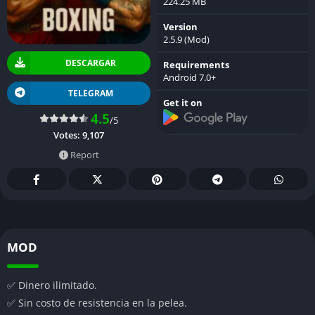
224.25 MB
Version
2.5.9 (Mod)
DESCARGAR
Requirements
Android 7.0+
TELEGRAM
Get it on
4.5
/5
Votes:
9,107
Report
MOD
✅ Dinero ilimitado.
✅ Sin costo de resistencia en la pelea.