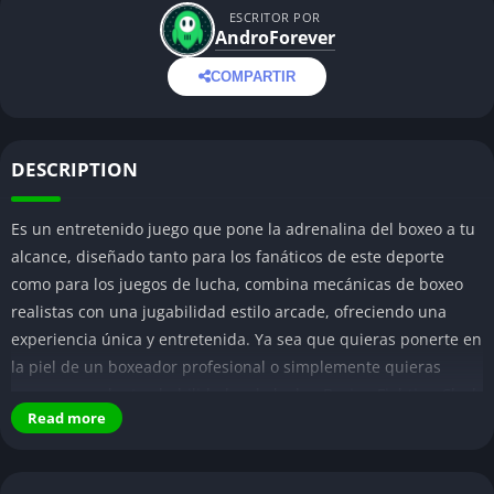
ESCRITOR POR
AndroForever
COMPARTIR
DESCRIPTION
Es un entretenido juego que pone la adrenalina del boxeo a tu
alcance, diseñado tanto para los fanáticos de este deporte
como para los juegos de lucha, combina mecánicas de boxeo
realistas con una jugabilidad estilo arcade, ofreciendo una
experiencia única y entretenida. Ya sea que quieras ponerte en
la piel de un boxeador profesional o simplemente quieras
poner a prueba tus habilidades de lucha, Boxing Fighting Clash
Read more
Mod APK ofrece una plataforma accesible pero desafiante.
Lea también: