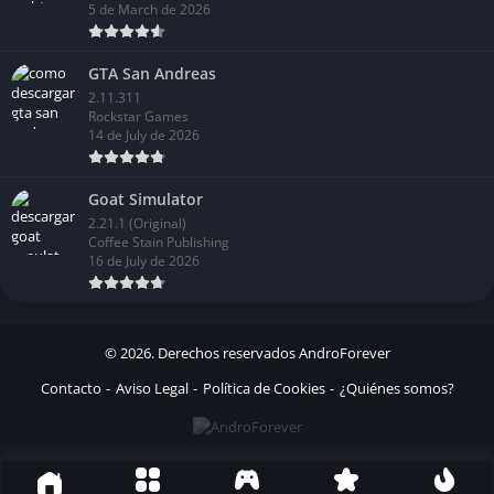
5 de March de 2026
GTA San Andreas
2.11.311
Rockstar Games
14 de July de 2026
Goat Simulator
2.21.1 (Original)
Coffee Stain Publishing
16 de July de 2026
© 2026. Derechos reservados
AndroForever
Contacto
Aviso Legal
Política de Cookies
¿Quiénes somos?