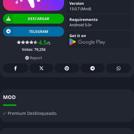
Version
13.0.7 (Mod)
DESCARGAR
Requirements
Android 5.0+
TELEGRAM
Get it on
4.5
/5
Votes:
79,256
Report
MOD
✅ Premium Desbloqueado.