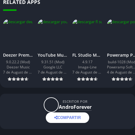
RELATED APPS
Deezer Premium
YouTube Music Premium
FL Studio Mobile
Poweram
9.0.22.2 (Mod)
9.31.51 (Mod)
4.9.17
build-1028 (Mod
Deezer Music
Google LLC
Image-Line
Poweramp Software Design (Max
7 de August de 2026
7 de August de 2026
7 de August de 2026
4 de August de
ESCRITOR POR
AndroForever
COMPARTIR