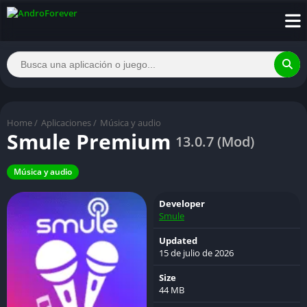
Home
/
Aplicaciones
/
Música y audio
Smule Premium
13.0.7 (Mod)
Música y audio
Developer
Smule
Updated
15 de julio de 2026
Size
44 MB