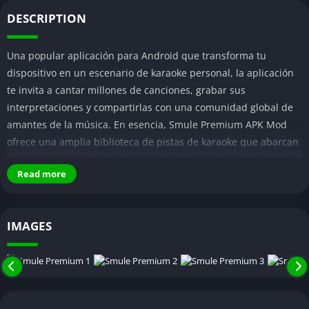
DESCRIPTION
Una popular aplicación para Android que transforma tu
dispositivo en un escenario de karaoke personal, la aplicación
te invita a cantar millones de canciones, grabar sus
interpretaciones y compartirlas con una comunidad global de
amantes de la música. En esencia, Smule Premium APK Mod
ofrece una amplia biblioteca de pistas de karaoke que abarcan
géneros que van desde el pop y el rock hasta la música clásica
Read more
y el hip-hop.
Lea también:
IMAGES
✅
Descargar Spotify Premium (GRATIS)
Tabla de Contenidos
mostrar